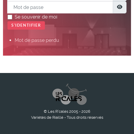
Mot de passe
Show
Se souvenir de moi
S'IDENTIFIER
Mot de passe perdu
© Les R'calés 2005 - 2026
Variétés de Riaillé - Tous droits réservés
Avec ou sans cookies ?