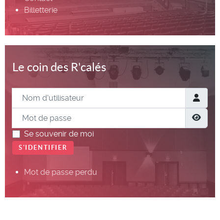
Billetterie
Le coin des R'calés
Nom d'utilisateur
Mot de passe
Show
Se souvenir de moi
S'IDENTIFIER
Mot de passe perdu